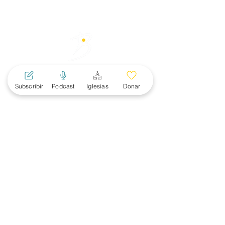
Subscribir
Podcast
Iglesias
Donar
MENU
PRINCIPAL
Acerca
Mujeres
Noticias
Eventos
Subscribete
Conexiones Ministeriales
Convención SBC
RECURSOS
Apologética
Discipulado
Educación
Evangelismo