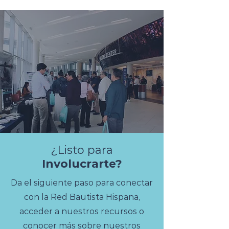
no todas las mujeres
nacieron para ser
madres y a veces
existen padres que
hacen mejor trabajo que
ellas. Madres son
muchas: hay madres
casadas, solteras,
adoptivas, voluntarias,
temporáneas,
madrastras y aquellas
con espera de algún día
ser madres. Hay madres
que...
¿Listo para
Involucrarte?
Da el siguiente paso para conectar
con la Red Bautista Hispana,
acceder a nuestros recursos o
conocer más sobre nuestros