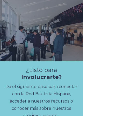
¿Listo para
Involucrarte?
Da el siguiente paso para conectar
con la Red Bautista Hispana,
acceder a nuestros recursos o
conocer más sobre nuestros
próximos eventos.