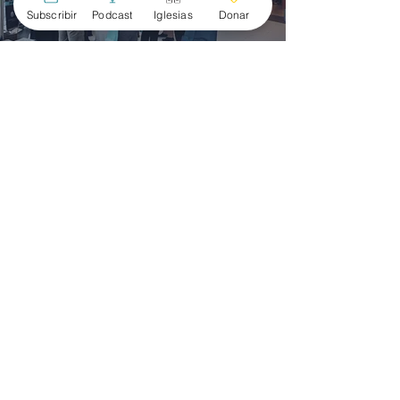
Subscribir
Podcast
Iglesias
Donar
¿Listo para
Involucrarte?
Da el siguiente paso para conectar
con la Red Bautista Hispana,
acceder a nuestros recursos o
conocer más sobre nuestros
próximos eventos.
Subscríbete