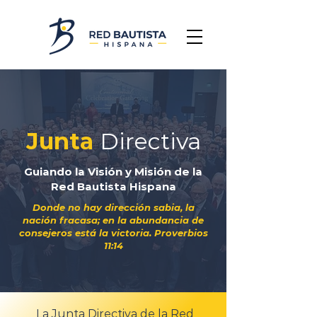
Junta
Directiva
Guiando la Visión y Misión de la
Red Bautista Hispana
Donde no hay dirección sabia, la
nación fracasa; en la abundancia de
consejeros está la victoria. Proverbios
11:14
La Junta Directiva de la Red