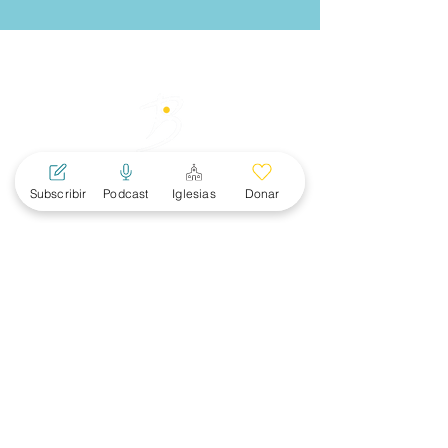
Subscribir
Podcast
Iglesias
Donar
MENU
PRINCIPAL
Acerca
Mujeres
Noticias
Eventos
Subscribete
Conexiones Ministeriales
Convención SBC
RECURSOS
Apologética
Discipulado